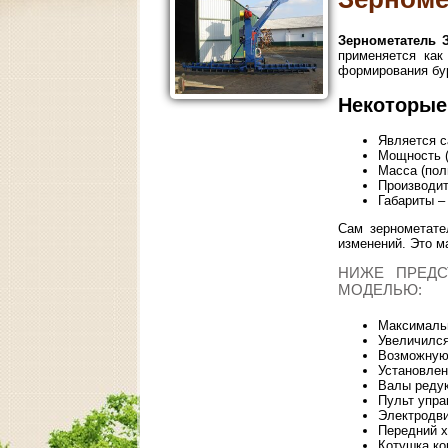
Зернометатель 
применяется как
формирования бур
Некоторые
Является 
Мощность (
Масса (пол
Производит
Габариты –
Сам зернометат
изменений. Это 
НИЖЕ ПРЕДС
МОДЕЛЬЮ:
Максимальн
Увеличилс
Возможную 
Установлен
Валы редук
Пульт упра
Электродви
Передний х
Котушка ко