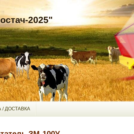
остач-2025"
 / ДОСТАВКА
татель ЗМ-100У