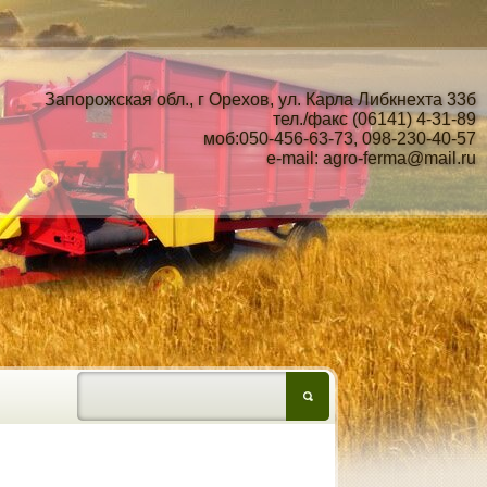
Запорожская обл., г Орехов, ул. Карла Либкнехта 33б
тел./факс (06141) 4-31-89
моб:050-456-63-73, 098-230-40-57
e-mail:
agro-ferma@mail.ru