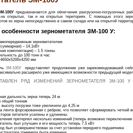
ЗМ-100У
предназначается для облегчения разгрузочно-погрузочных ра
 на открытых, так и на открытых териториях. С помощью этого зерн
тов из зерна непосредственно в самом складе или на открытой террито
 особенности зернометателя ЗМ-100 У:
самопередвижным зернометателем
суммарная) – 14,1кВт
ная комплектация) – 1.5 тонны
ельность до 100 тонн в час
 4650х5200х4250 мм
ель
ЗМ-100У
представляет продолжение уже зарекомендовавшей себя 
максимально расширило уже имеющиеся возможности предыдущей модели
ТАВЛЕН РЯД ИЗМЕНЕНИЙ ЗЕРНОМЕТАТЕЛЯ ЗМ-100 
ая дальность зерна теперь 24 м.
я общий тоннаж
высоту погрузки тоже увеличили до 4,25 м
а лента форсированная с ребром, что позволяет сформировать четкий в
торов питателя усилены и удлинены
вления претерпел несколько изменений (теперь возможно переключение 
гатель был улучшен и его мощность теперь 7,5 кВт
од был усовершенствован за счет установки переднего подшипника
нструктора триммера была изменена