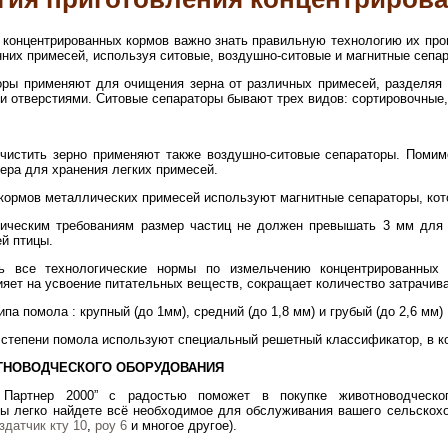
 концентрированных кормов важно знать правильную технологию их про
нних примесей, используя ситовые, воздушно-ситовые и магнитные сепа
оры применяют для очищения зерна от различных примесей, разделяя 
и отверстиями. Ситовые сепараторы бывают трех видов: сортировочные
очистить зерно применяют также воздушно-ситовые сепараторы. Помим
мера для хранения легких примесей.
кормов металлических примесей используют магнитные сепараторы, ко
ническим требованиям размер частиц не должен превышать 3 мм для
й птицы.
ь все технологические нормы по измельчению концентрированных 
яет на усвоение питательных веществ, сокращает количество затрачив
па помола : крупный (до 1мм), средний (до 1,8 мм) и грубый (до 2,6 мм)
степени помола используют специальный решетный классификатор, в ко
ТНОВОДЧЕСКОГО ОБОРУДОВАНИЯ
 Партнер 2000” с радостью поможет в покупке животноводческо
ы легко найдете всё необходимое для обслуживания вашего сельскохо
здатчик кту 10
,
роу 6
и многое другое).