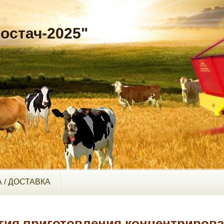
остач-2025"
 / ДОСТАВКА
гия приготовления концентриров