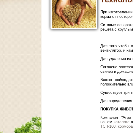
При изготовлении
корма от посторо
Ситовые сепарат
решета с круглым
Для того чтобы 
вентилятор, и ка
Для удаления их 
Согласно зоотех
свиней и домашне
Важно соблюдат
положительно вли
Существует три ти
Для определения 
ПОКУПКА ЖИВО
Компания “Агро
нашем
каталоге
в
ТСН-160
,
кормора