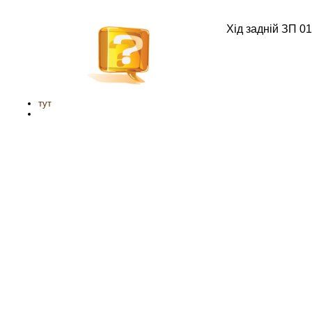
Хід задній ЗП 0
тут