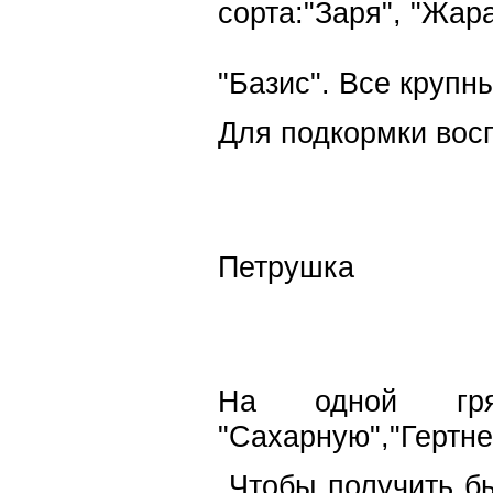
сорта:"Заря", "Жар
"Базис". Все крупн
Для подкормки вос
Петрушка
На одной гряд
"Сахарную","Гертн
Чтобы получить бы