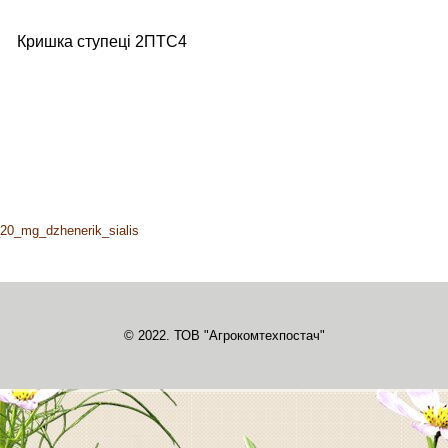
Кришка ступеці 2ПТС4
a_20_mg_dzhenerik_sialis
© 2022. ТОВ "Агрокомтехпостач"