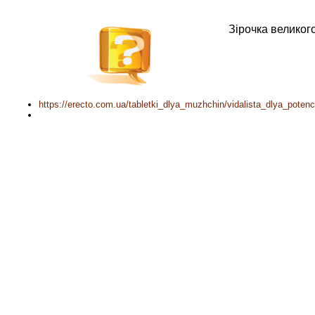
Зірочка великог
https://erecto.com.ua/tabletki_dlya_muzhchin/vidalista_dlya_poten