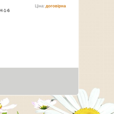
Ціна:
договірна
Н-1-6