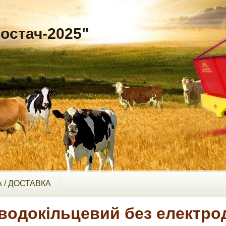
остач-2025"
 / ДОСТАВКА
водокільцевий без електро