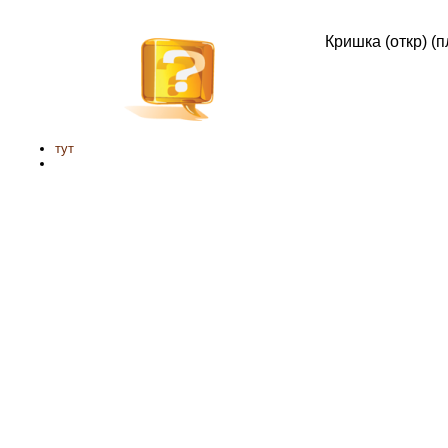
Кришка (откр) (п
тут