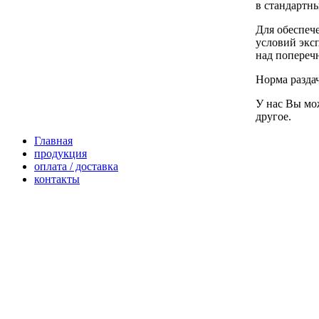
в стандартн
Для обеспеч
условий экс
над попереч
Норма разда
У нас Вы мож
другое.
Главная
продукция
оплата / доставка
контакты